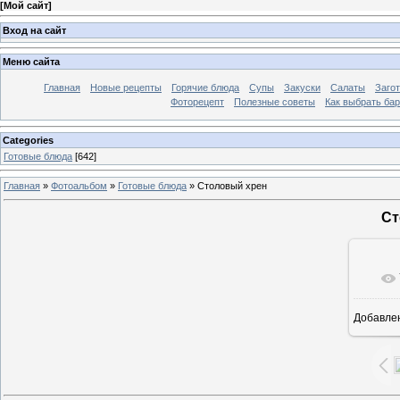
[
Мой сайт
]
Вход на сайт
Меню сайта
Главная
Новые рецепты
Горячие блюда
Супы
Закуски
Салаты
Заго
Фоторецепт
Полезные советы
Как выбрать ба
Categories
Готовые блюда
[642]
Главная
»
Фотоальбом
»
Готовые блюда
» Столовый хрен
Ст
Добавле