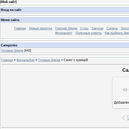
[
Мой сайт
]
Вход на сайт
Меню сайта
Главная
Новые рецепты
Горячие блюда
Супы
Закуски
Салаты
Заго
Фоторецепт
Полезные советы
Как выбрать ба
Categories
Готовые блюда
[642]
Главная
»
Фотоальбом
»
Готовые блюда
» Салат с курицей
Са
Добавле
7