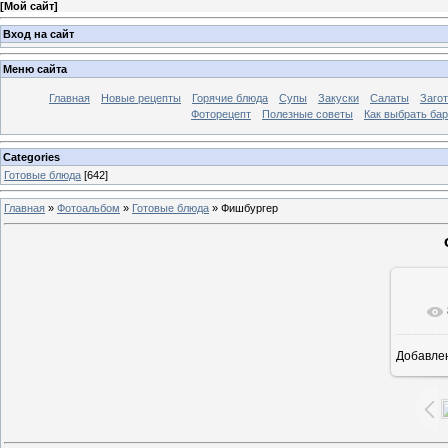
[
Мой сайт
]
Вход на сайт
Меню сайта
Главная
Новые рецепты
Горячие блюда
Супы
Закуски
Салаты
Заго
Фоторецепт
Полезные советы
Как выбрать ба
Categories
Готовые блюда
[642]
Главная
»
Фотоальбом
»
Готовые блюда
» Фишбургер
Добавле