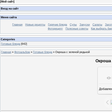
[
Мой сайт
]
Вход на сайт
Меню сайта
Главная
Новые рецепты
Горячие блюда
Супы
Закуски
Салаты
Заго
Фоторецепт
Полезные советы
Как выбрать ба
Categories
Готовые блюда
[642]
Главная
»
Фотоальбом
»
Готовые блюда
» Окроша с зеленой редькой
Окроша 
Добавле
7