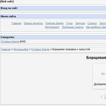
[
Мой сайт
]
Вход на сайт
Меню сайта
Главная
Новые рецепты
Горячие блюда
Супы
Закуски
Салаты
Заго
Фоторецепт
Полезные советы
Как выбрать ба
Categories
Готовые блюда
[642]
Главная
»
Фотоальбом
»
Готовые блюда
» Борщевая заправка с капустой
Борщевая 
Добавле
7