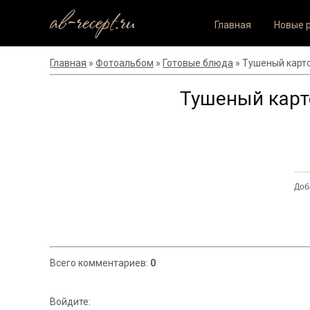
ab-recept.ru
Главная
Новые 
Главная
»
Фотоальбом
»
Готовые блюда
» Тушеный карт
Тушеный карт
Доб
Всего комментариев
:
0
Войдите: