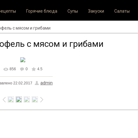
рецепты
Горячие блюда
Супы
Закуски
Салаты
офель с мясом и грибами
офель с мясом и грибами
856
0
4.5
В реальном размере
admin
авлено
22.02.2017
700x500
/ 114.0Kb