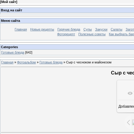
[
Мой сайт
]
Вход на сайт
Меню сайта
Главная
Новые рецепты
Горячие блюда
Супы
Закуски
Салаты
Заго
Фоторецепт
Полезные советы
Как выбрать ба
Categories
Готовые блюда
[642]
Главная
»
Фотоальбом
»
Готовые блюда
» Сыр с чесноком и майонезом
Сыр с че
Добавле
7