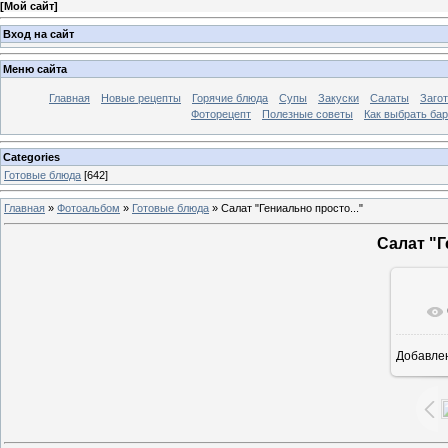
[
Мой сайт
]
Вход на сайт
Меню сайта
Главная
Новые рецепты
Горячие блюда
Супы
Закуски
Салаты
Заго
Фоторецепт
Полезные советы
Как выбрать ба
Categories
Готовые блюда
[642]
Главная
»
Фотоальбом
»
Готовые блюда
» Салат "Гениально просто..."
Салат "Г
Добавле
7