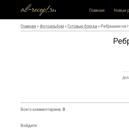
ab-recept.ru
Главная
Новые 
Главная
»
Фотоальбом
»
Готовые блюда
» Ребрышки на 
Реб
Доб
Всего комментариев
:
0
Войдите: