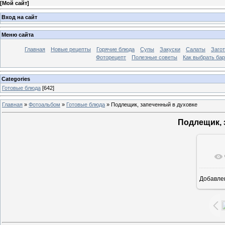
[
Мой сайт
]
Вход на сайт
Меню сайта
Главная
Новые рецепты
Горячие блюда
Супы
Закуски
Салаты
Заго
Фоторецепт
Полезные советы
Как выбрать ба
Categories
Готовые блюда
[642]
Главная
»
Фотоальбом
»
Готовые блюда
» Подлещик, запеченный в духовке
Подлещик, 
Добавле
7