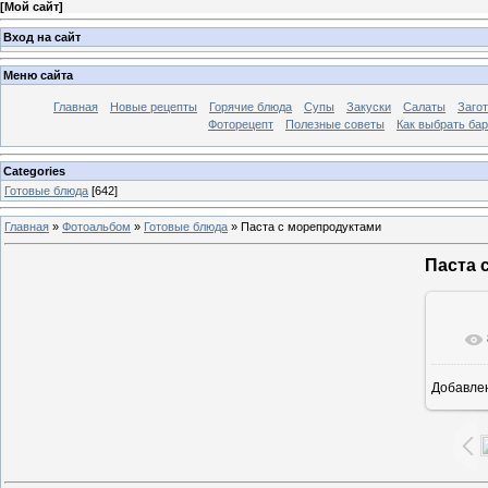
[
Мой сайт
]
Вход на сайт
Меню сайта
Главная
Новые рецепты
Горячие блюда
Супы
Закуски
Салаты
Заго
Фоторецепт
Полезные советы
Как выбрать ба
Categories
Готовые блюда
[642]
Главная
»
Фотоальбом
»
Готовые блюда
» Паста с морепродуктами
Паста 
Добавле
7