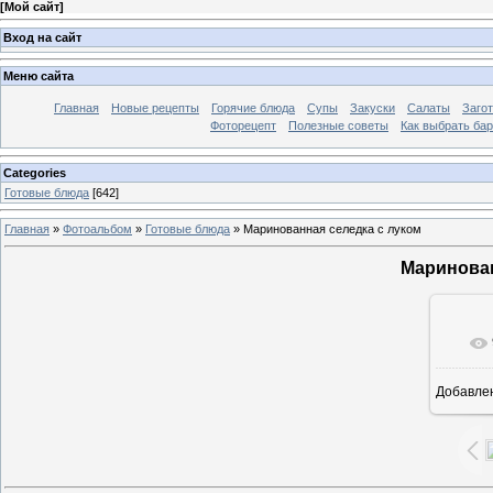
[
Мой сайт
]
Вход на сайт
Меню сайта
Главная
Новые рецепты
Горячие блюда
Супы
Закуски
Салаты
Заго
Фоторецепт
Полезные советы
Как выбрать ба
Categories
Готовые блюда
[642]
Главная
»
Фотоальбом
»
Готовые блюда
» Маринованная селедка с луком
Маринован
Добавле
7