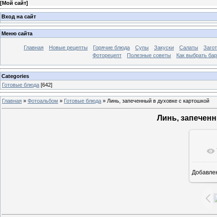
[
Мой сайт
]
Вход на сайт
Меню сайта
Главная
Новые рецепты
Горячие блюда
Супы
Закуски
Салаты
Заго
Фоторецепт
Полезные советы
Как выбрать ба
Categories
Готовые блюда
[642]
Главная
»
Фотоальбом
»
Готовые блюда
» Линь, запеченный в духовке с картошкой
Линь, запеченн
Добавле
7