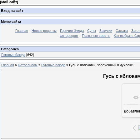
[
Мой сайт
]
Вход на сайт
Меню сайта
Главная
Новые рецепты
Горячие блюда
Супы
Закуски
Салаты
Заго
Фоторецепт
Полезные советы
Как выбрать ба
Categories
Готовые блюда
[642]
Главная
»
Фотоальбом
»
Готовые блюда
» Гусь с яблоками, запеченный в духовке
Гусь с яблока
Добавле
7