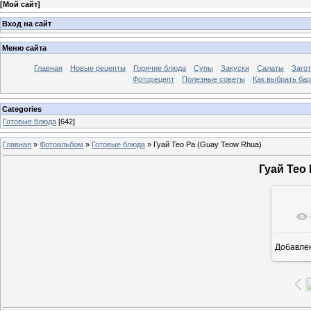
[
Мой сайт
]
Вход на сайт
Меню сайта
Главная
Новые рецепты
Горячие блюда
Супы
Закуски
Салаты
Заго
Фоторецепт
Полезные советы
Как выбрать ба
Categories
Готовые блюда
[642]
Главная
»
Фотоальбом
»
Готовые блюда
» Гуай Тео Ра (Guay Teow Rhua)
Гуай Тео
Добавле
7