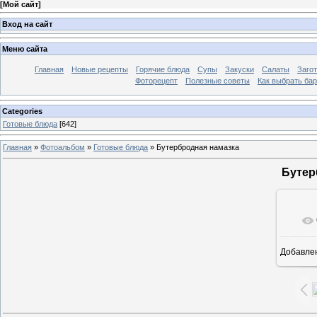
[
Мой сайт
]
Вход на сайт
Меню сайта
Главная
Новые рецепты
Горячие блюда
Супы
Закуски
Салаты
Заго
Фоторецепт
Полезные советы
Как выбрать ба
Categories
Готовые блюда
[642]
Главная
»
Фотоальбом
»
Готовые блюда
» Бутербродная намазка
Бутер
Добавле
7