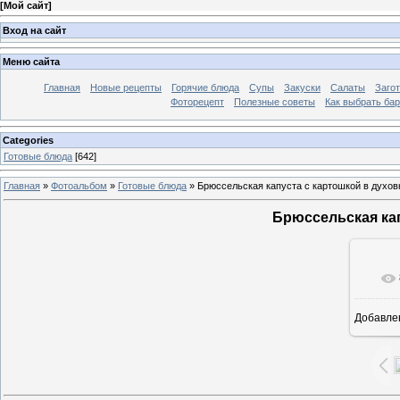
[
Мой сайт
]
Вход на сайт
Меню сайта
Главная
Новые рецепты
Горячие блюда
Супы
Закуски
Салаты
Заго
Фоторецепт
Полезные советы
Как выбрать ба
Categories
Готовые блюда
[642]
Главная
»
Фотоальбом
»
Готовые блюда
» Брюссельская капуста с картошкой в духов
Брюссельская кап
Добавле
7