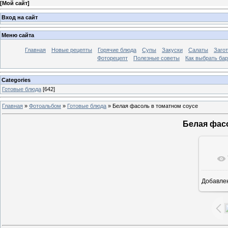
[
Мой сайт
]
Вход на сайт
Меню сайта
Главная
Новые рецепты
Горячие блюда
Супы
Закуски
Салаты
Заго
Фоторецепт
Полезные советы
Как выбрать ба
Categories
Готовые блюда
[642]
Главная
»
Фотоальбом
»
Готовые блюда
» Белая фасоль в томатном соусе
Белая фас
Добавле
7