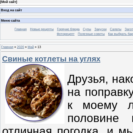
[
Мой сайт
]
Вход на сайт
Меню сайта
Главная
Новые рецепты
Горячие блюда
Супы
Закуски
Салаты
Заго
Фоторецепт
Полезные советы
Как выбрать ба
Главная
»
2020
»
Май
»
13
Свиные котлеты на углях
Друзья, на
на поправку
к моему л
половине
отличная погодка, и м