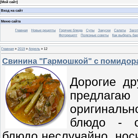
[
Мой сайт
]
Вход на сайт
Меню сайта
Главная
Новые рецепты
Горячие блюда
Супы
Закуски
Салаты
Заго
Фоторецепт
Полезные советы
Как выбрать ба
Главная
»
2019
»
Апрель
»
12
Свинина "Гармошкой" с помидор
Дорогие др
предлаг
оригиналь
блюдо - с
блюдо неслучайно носи