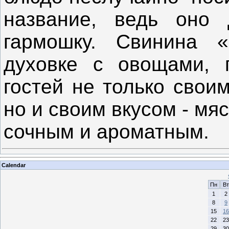
название, ведь оно 
гармошку. Свинина «
духовке с овощами, 
гостей не только свои
но и своим вкусом - мя
сочным и ароматным.
Calendar
Пн
Вт
1
2
8
9
15
16
22
23
29
30