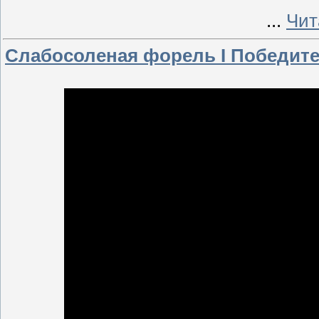
...
Чит
Слабосоленая форель I Победит