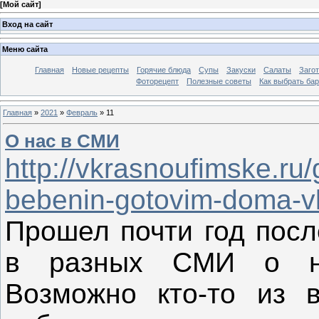
[
Мой сайт
]
Вход на сайт
Меню сайта
Главная
Новые рецепты
Горячие блюда
Супы
Закуски
Салаты
Заго
Фоторецепт
Полезные советы
Как выбрать ба
Главная
»
2021
»
Февраль
»
11
О нас в СМИ
http://vkrasnoufimske.ru/
bebenin-gotovim-doma-vk
Прошел почти год посл
в разных СМИ о на
Возможно кто-то из 