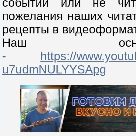
событии или не чи
пожелания наших читат
рецепты в видеоформат
Наш осно
-
https://www.you
u7udmNULYYSApg