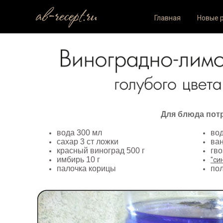
ab-recept.ru
Главная
Новые 
Для блюда пот
вода 300 мл
вод
сахар 3 ст ложки
ван
красный виноград 500 г
гво
имбирь 10 г
"си
палочка корицы
по