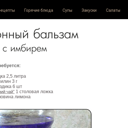
рецепты
Горячие блюда
Супы
Закуски
Салаты
реклам
ребуется:
ка 2,5 литра
илин 3 г
здика 6 шт
1 столовая ложка
ний чай"
ловина лимона