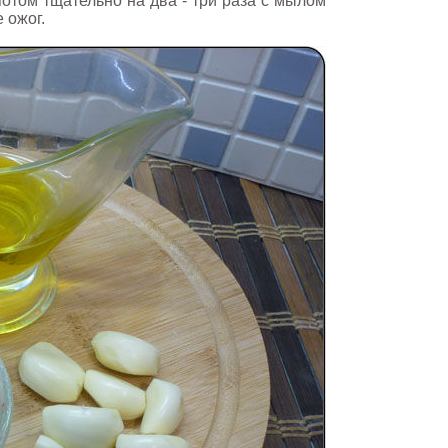
отом тщательно на два - три раза с мылом
 ожог.