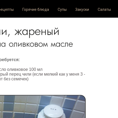
рецепты
Горячие блюда
Супы
Закуски
Салаты
ребуется:
сло оливковое 100 мл
трый перец чили (если мелкий как у меня 3 -
шт без семечек)