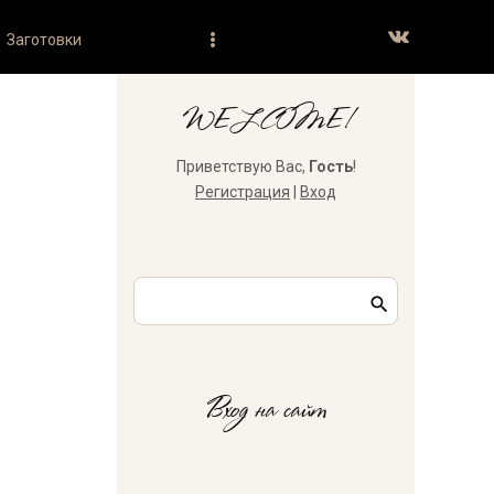
Заготовки
WELCOME!
Приветствую Вас
,
Гость
!
Регистрация
|
Вход
Вход на сайт