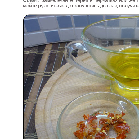
Совет:
размельчайте перец в перчатках или же п
мойте руки, иначе дотронувшись до глаз, получите