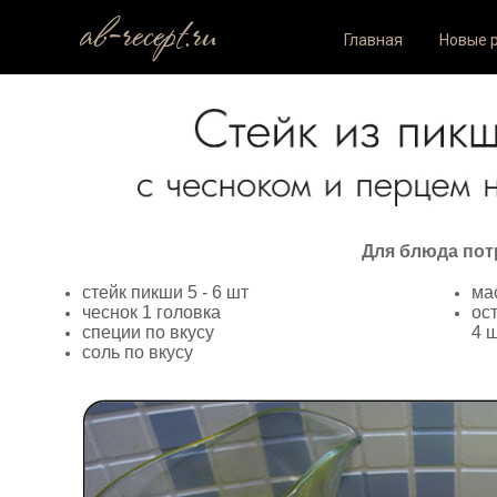
ab-recept.ru
Главная
Новые 
Для блюда пот
стейк пикши 5 - 6 шт
ма
чеснок 1 головка
ос
специи по вкусу
4 
соль по вкусу