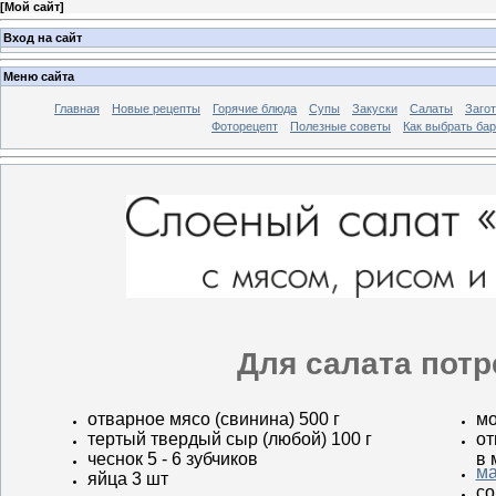
[
Мой сайт
]
Вход на сайт
Меню сайта
Главная
Новые рецепты
Горячие блюда
Супы
Закуски
Салаты
Заго
Фоторецепт
Полезные советы
Как выбрать ба
Для салата потр
отварное мясо (свинина) 500 г
мо
тертый твердый сыр (любой) 100 г
от
чеснок 5 - 6 зубчиков
в 
ма
яйца 3 шт
со