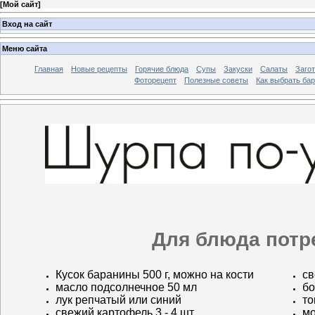
[
Мой сайт
]
Вход на сайт
Меню сайта
Главная
Новые рецепты
Горячие блюда
Супы
Закуски
Салаты
Заго
Фоторецепт
Полезные советы
Как выбрать ба
Для блюда потр
Кусок баранины 500 г, можно на кости
св
масло подсолнечное 50 мл
бо
лук репчатый или синий
то
свежий картофель 3 - 4 шт.
мо