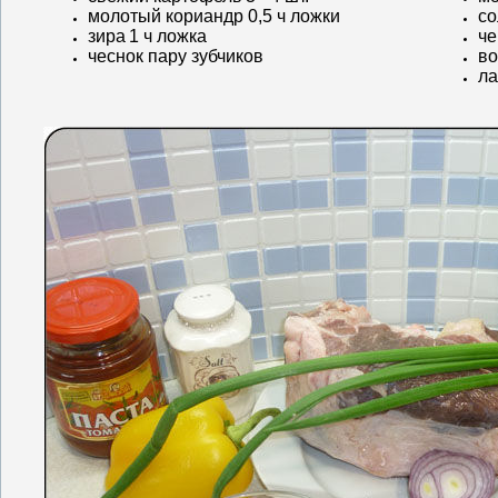
молотый кориандр 0,5 ч ложки
со
зира
1 ч ложка
че
чеснок пару зубчиков
во
ла