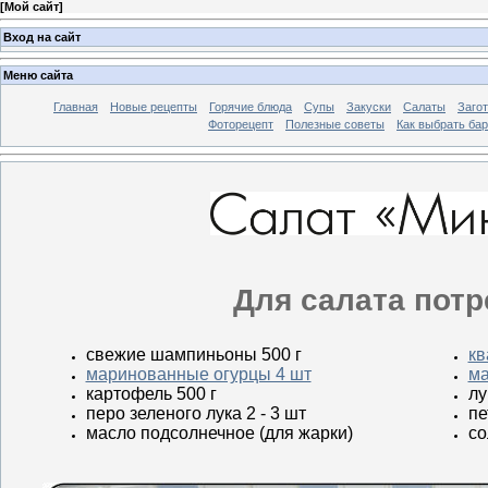
[
Мой сайт
]
Вход на сайт
Меню сайта
Главная
Новые рецепты
Горячие блюда
Супы
Закуски
Салаты
Заго
Фоторецепт
Полезные советы
Как выбрать ба
Для салата потр
свежие шампиньоны 500 г
кв
маринованные огурцы 4 шт
ма
картофель 500 г
лу
перо зеленого лука 2 - 3 шт
пе
масло подсолнечное (для жарки)
со