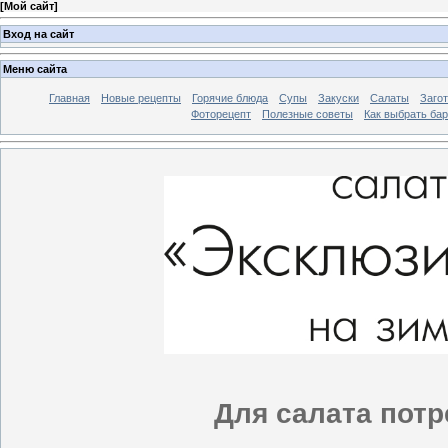
[
Мой сайт
]
Вход на сайт
Меню сайта
Главная
Новые рецепты
Горячие блюда
Супы
Закуски
Салаты
Заго
Фоторецепт
Полезные советы
Как выбрать ба
Для салата потр