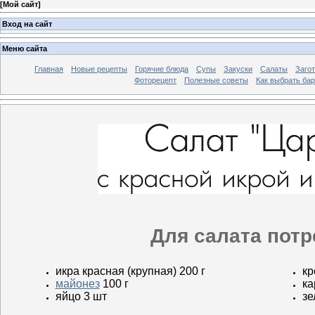
[
Мой сайт
]
Вход на сайт
Меню сайта
Главная
Новые рецепты
Горячие блюда
Супы
Закуски
Салаты
Заго
Фоторецепт
Полезные советы
Как выбрать ба
Для салата потр
икра красная (крупная) 200 г
кр
майонез
100 г
ка
яйцо 3 шт
зе