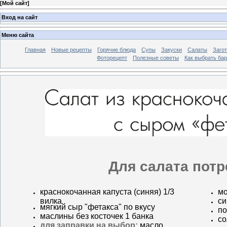
[
Мой сайт
]
Вход на сайт
Меню сайта
Главная
Новые рецепты
Горячие блюда
Супы
Закуски
Салаты
Заго
Фоторецепт
Полезные советы
Как выбрать ба
Для салата потр
краснокочанная капуста (синяя) 1/3
мо
вилка
си
мягкий сыр "фетакса" по вкусу
по
маслины без косточек 1 банка
со
для заправки на выбор:
масло