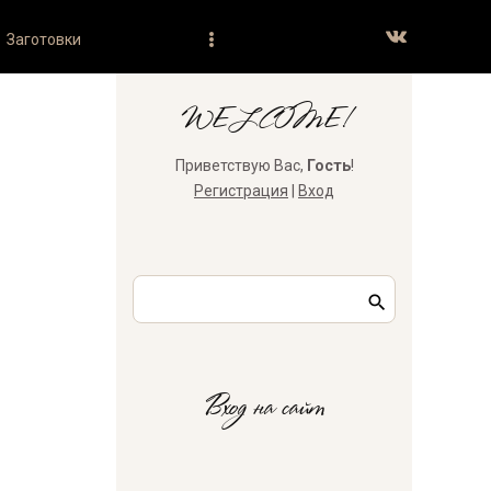
Заготовки
WELCOME!
Приветствую Вас
,
Гость
!
Регистрация
|
Вход
Вход на сайт