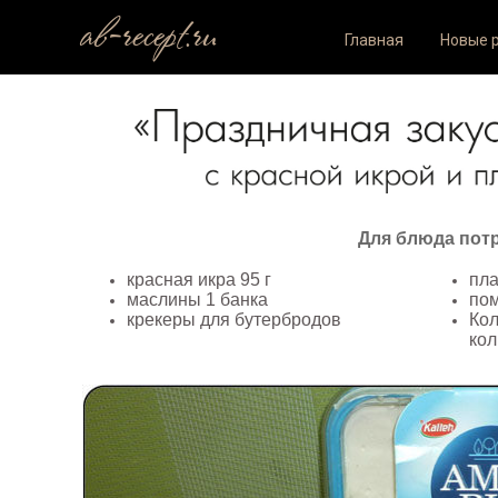
ab-recept.ru
Главная
Новые 
Для блюда потр
красная икра 95 г
пла
маслины 1 банка
по
крекеры для бутербродов
Кол
кол