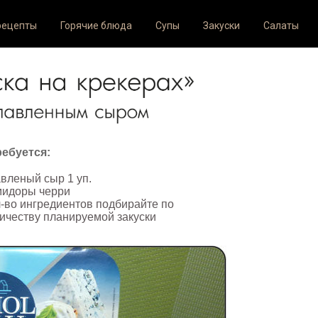
рецепты
Горячие блюда
Супы
Закуски
Салаты
ебуется:
вленый сыр 1 уп.
мидоры черри
-во ингредиентов подбирайте по
ичеству планируемой закуски