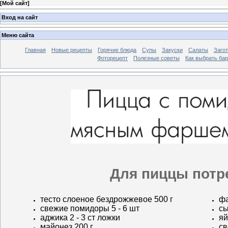
[
Мой сайт
]
Вход на сайт
Меню сайта
Главная
Новые рецепты
Горячие блюда
Супы
Закуски
Салаты
Заго
Фоторецепт
Полезные советы
Как выбрать ба
Для пиццы потр
тесто слоеное бездрожжевое 500 г
фа
свежие помидоры 5 - 6 шт
сы
аджика 2 - 3 ст ложки
яй
майонез 200 г
св