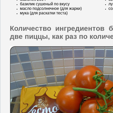
базилик сушеный по вкусу
лу
масло подсолнечное (для жарки)
со
мука (для раскатки теста)
Количество ингредиентов б
две пиццы, как раз по колич