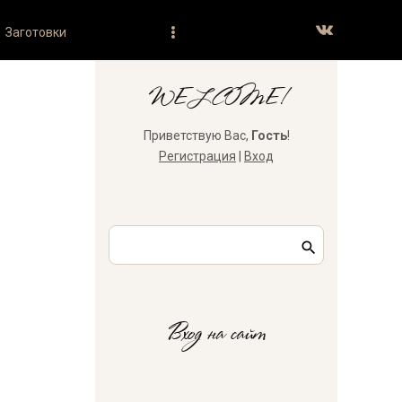
Заготовки
WELCOME!
Приветствую Вас
,
Гость
!
Регистрация
|
Вход
Вход на сайт