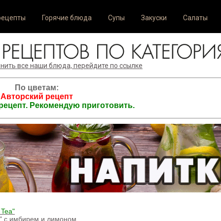
рецепты
Горячие блюда
Супы
Закуски
Салаты
нить все наши блюда, перейдите по ссылке
По цветам:
Авторский рецепт
ецепт. Рекомендую приготовить.
 Tea"
" с имбирем и лимоном