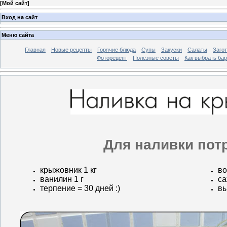
[
Мой сайт
]
Вход на сайт
Меню сайта
Главная
Новые рецепты
Горячие блюда
Супы
Закуски
Салаты
Заго
Фоторецепт
Полезные советы
Как выбрать ба
Для наливки пот
крыжовник 1 кг
во
ванилин 1 г
са
терпение = 30 дней :)
вы