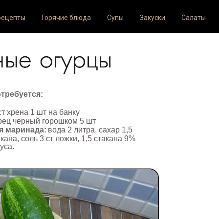
рецепты
Горячие блюда
Супы
Закуски
Салаты
отребуется:
ст хрена 1 шт на банку
рец черный горошком 5 шт
я маринада:
вода 2 литра, сахар 1,5
кана, соль 3 ст ложки, 1,5 стакана 9%
уса.