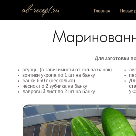
ab-recept.ru
Главная
Новые 
Для заготовки п
огурцы (в зависимости от кол-ва банок)
ли
зонтики укропа по 1 шт на банку
пе
банки 650 г (несколько)
Дл
чеснок по 2 зубчика на банку
ста
укс
лавровый лист по 2 шт на банку