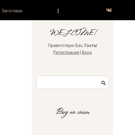
Заготовки
WELCOME!
Приветствую Вас
,
Гость
!
Регистрация
|
Вход
Вход на сайт