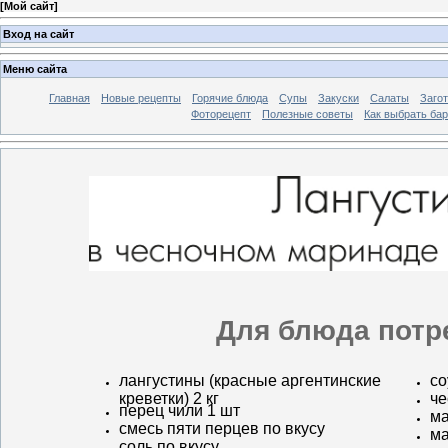
[
Мой сайт
]
Вход на сайт
Меню сайта
Главная
Новые рецепты
Горячие блюда
Супы
Закуски
Салаты
Заго
Фоторецепт
Полезные советы
Как выбрать ба
Для блюда потр
лангустины (красные аргентинские
со
креветки) 2 кг
че
перец чили 1 шт
ма
смесь пяти перцев по вкусу
ма
соль по вкусу