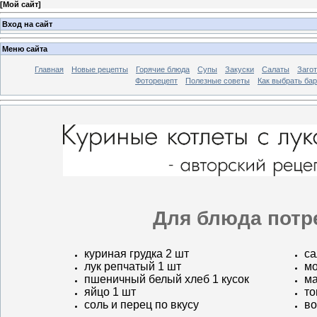
[
Мой сайт
]
Вход на сайт
Меню сайта
Главная
Новые рецепты
Горячие блюда
Супы
Закуски
Салаты
Заго
Фоторецепт
Полезные советы
Как выбрать ба
Для блюда потр
куриная грудка 2 шт
са
лук репчатый 1 шт
мо
пшеничный белый хлеб 1 кусок
ма
яйцо 1 шт
то
соль и перец по вкусу
во