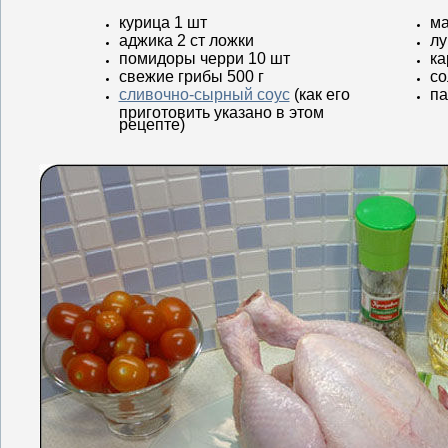
курица 1 шт
ма
аджика 2 ст ложки
лу
помидоры черри 10 шт
ка
свежие грибы 500 г
со
сливочно-сырный соус
(как его
па
приготовить указано в этом
рецепте)