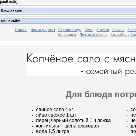
[
Мой сайт
]
Вход на сайт
Меню сайта
Главная
Новые рецепты
Горячие блюда
Супы
Закуски
Салаты
Заго
Фоторецепт
Полезные советы
Как выбрать ба
Для блюда потр
свиное сало 4 кг
со
яйцо свежее 1 шт
пе
перец черный солотый 1 ч ложка
че
коптильня + щепа ольховая
дл
вода 1,5 литра
по