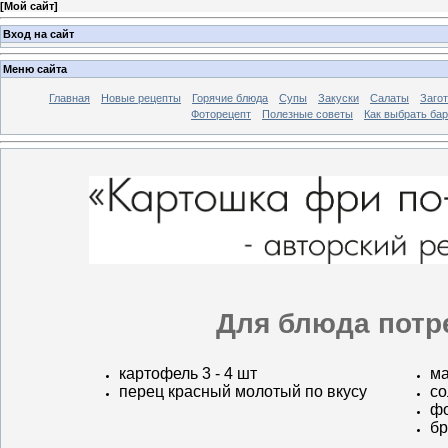
[
Мой сайт
]
Вход на сайт
Меню сайта
Главная
Новые рецепты
Горячие блюда
Супы
Закуски
Салаты
Заго
Фоторецепт
Полезные советы
Как выбрать ба
Для блюда потр
картофель 3 - 4 шт
ма
перец красный молотый по вкусу
со
фо
бр