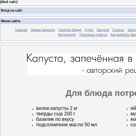
[
Мой сайт
]
Вход на сайт
Меню сайта
Главная
Новые рецепты
Горячие блюда
Супы
Закуски
Салаты
Заго
Фоторецепт
Полезные советы
Как выбрать ба
Для блюда потр
вилок капусты 2 кг
яй
тверды сыр 200 г
мо
базилик по вкусу
ма
подсолнечное масло 50 мл
со