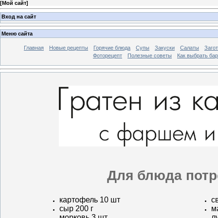
[
Мой сайт
]
Вход на сайт
Меню сайта
Главная
Новые рецепты
Горячие блюда
Супы
Закуски
Салаты
Заго
Фоторецепт
Полезные советы
Как выбрать ба
Для блюда потр
картофель 10 шт
с
сыр 200 г
м
морковь 3 шт
л