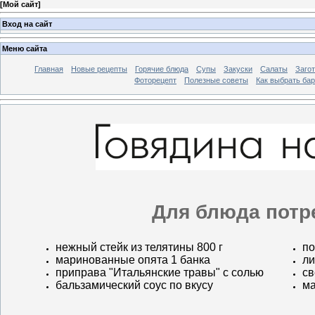
[
Мой сайт
]
Вход на сайт
Меню сайта
Главная
Новые рецепты
Горячие блюда
Супы
Закуски
Салаты
Заго
Фоторецепт
Полезные советы
Как выбрать ба
Для блюда потр
нежный стейк из телятины 800 г
по
маринованные опята 1 банка
ли
приправа "Итальянские травы" с солью
св
бальзамический соус по вкусу
ма