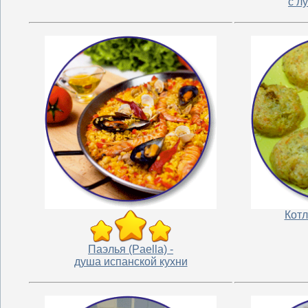
с л
Котл
Паэлья (Paella) -
душа испанской кухни