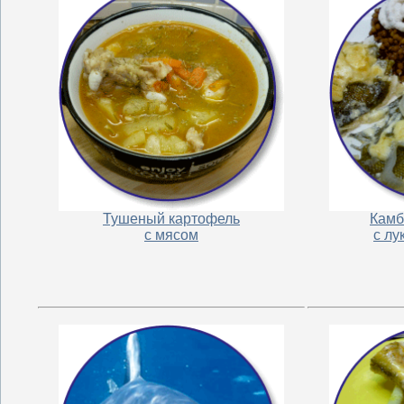
Тушеный картофель
Камб
с мясом
с лу