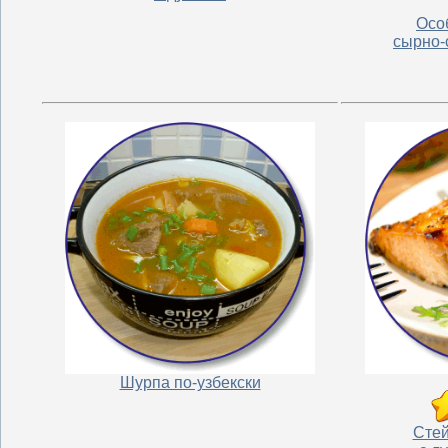
Осо
сырно-
Шурпа по-узбекски
Стей