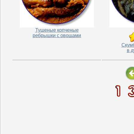
Тушеные копченые
ребрышки с овощами
Скумб
в д