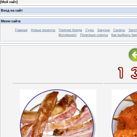
[
Мой сайт
]
Вход на сайт
Меню сайта
Главная
Новые рецепты
Горячие блюда
Супы
Закуски
Салаты
Заго
Фоторецепт
Полезные советы
Как выбрать ба