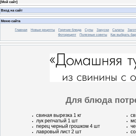
[
Мой сайт
]
Вход на сайт
Меню сайта
Главная
Новые рецепты
Горячие блюда
Супы
Закуски
Салаты
Заго
Фоторецепт
Полезные советы
Как выбрать ба
Для блюда потр
свиная вырезка 1 кг
св
лук репчатый 1 шт
мо
перец черный грошком 4 шт
че
лавровый лист 2 шт
со