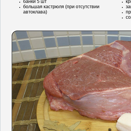
банки 5 шт
кр
большая кастрюля (при отсутствии
за
автоклава)
пр
со