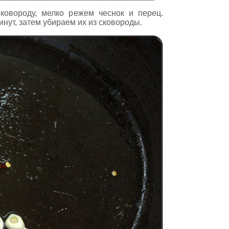
ковороду, мелко режем чеснок и перец.
нут, затем убираем их из сковороды.