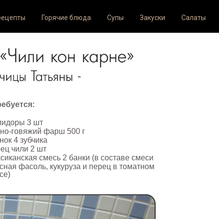
рецепты
Горячие блюда
Супы
Закуски
Салаты
ебуется:
мидоры 3 шт
но-говяжий фарш 500 г
нок 4 зубчика
ец чили 2 шт
сиканская смесь 2 банки (в составе смеси
сная фасоль, кукуруза и перец в томатном
се)