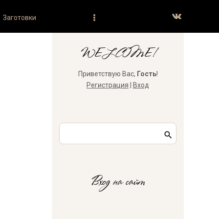
Заготовки
WELCOME!
Приветствую Вас
,
Гость
!
Регистрация
|
Вход
Вход на сайт