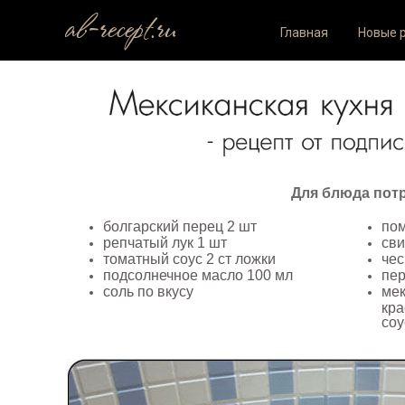
ab-recept.ru
Главная
Новые 
Для блюда потр
болгарский перец 2 шт
по
репчатый лук 1 шт
сви
томатный соус 2 ст ложки
чес
подсолнечное масло 100 мл
пер
соль по вкусу
мек
кра
соу