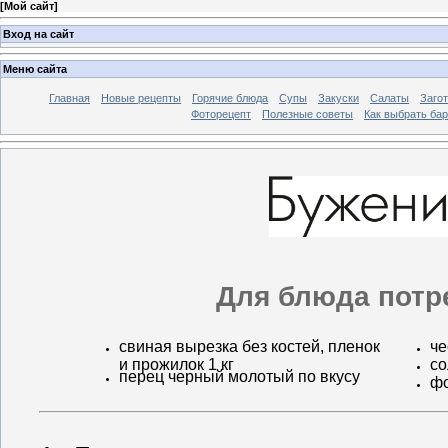
[
Мой сайт
]
Вход на сайт
Меню сайта
Главная
Новые рецепты
Горячие блюда
Супы
Закуски
Салаты
Заго
Фоторецепт
Полезные советы
Как выбрать ба
Для блюда потр
свиная вырезка без костей, пленок
че
и прожилок 1 кг
со
перец черный молотый по вкусу
фо