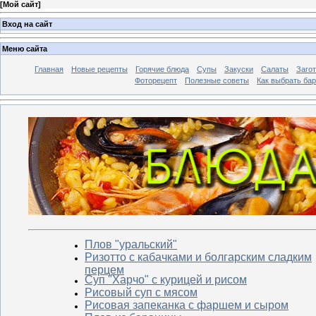
[
Мой сайт
]
Вход на сайт
Меню сайта
Главная
Новые рецепты
Горячие блюда
Супы
Закуски
Салаты
Заго
Фоторецепт
Полезные советы
Как выбрать ба
Плов "уральский"
Ризотто с кабачками и болгарским сладким
перцем
Суп "Харчо" с курицей и рисом
Рисовый суп с мясом
Рисовая запеканка с фаршем и сыром