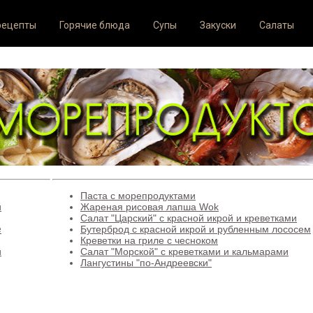
рецепты
Горячие блюда
Супы
Закуски
Салаты
Паста с морепродуктами
и
Жареная рисовая лапша Wok
Салат "Царский" с красной икрой и креветками
е
Бутерброд с красной икрой и рубленным лососем
Креветки на гриле с чесноком
и
Салат "Морской" с креветками и кальмарами
Лангустины "по-Андреевски"