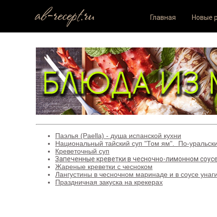
ab-recept.ru
Главная
Новые 
Паэлья (Paella) - душа испанской кухни
Национальный тайский суп "Том ям". По-уральск
Креветочный суп
Запеченные креветки в чесночно-лимонном соус
Жареные креветки с чесноком
Лангустины в чесночном маринаде и в соусе унаг
Праздничная закуска на крекерах